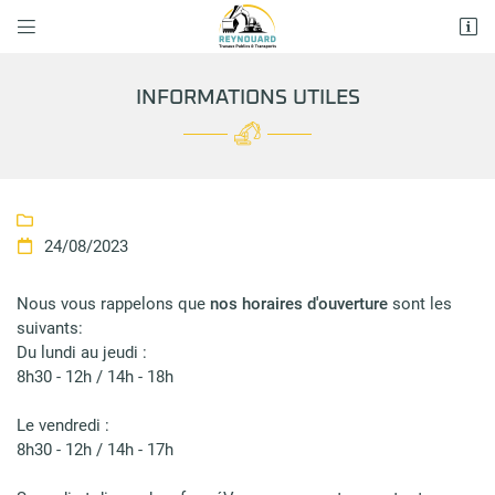


1428 Route de Chapias
07120 Labeaume
INFORMATIONS UTILES
04 75 93 92 87

24/08/2023

Nous vous rappelons que
nos horaires d'ouverture
sont les
suivants:
Adresse email de réception

Du lundi au jeudi :
8h30 - 12h / 14h - 18h
En cochant cette case, vous consentez à recevoir nos propositions
commerciales à l'adresse email indiqué ci-dessus. Vous pouvez vous
désinscrire à tout moment en utilisant
le formulaire de désinscription
.
Le vendredi :
8h30 - 12h / 14h - 17h
INSCRIPTION