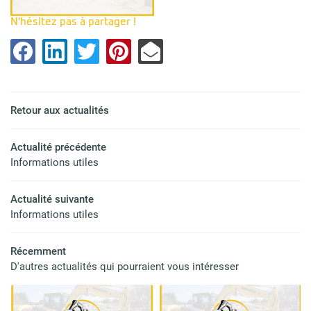
ravaux publics
N'hésitez pas à partager !
04 75 93 92 
gement Extérieur
ion & Revalorisation
Retour aux actualités
broussaillage
Actualité précédente
Restez inform
cation engins
Informations utiles
INSCRIPTION NEWS
Actualités
Actualité suivante
Informations utiles
Contact
Récemment
D'autres actualités qui pourraient vous intéresser