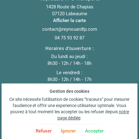
1428 Route de Chapias
07120 Labeaume
Afficher la carte
04 75 93 92 87
Horaires d'ouverture :
Du lundi au jeudi :
8h30 - 12h / 14h - 18h
Le vendredi :
8h30 - 12h / 14h - 17h
Samedi et dimanche : fermé
Gestion des cookies
Ce site nécessite l'utilisation de cookies "traceurs" pour mesurer
Mentions Légales
l'audience et offrir une experience utilisateur optimale. Vous
Conditions générales d'utilisation
pouvez à tout moment les accepter ou les refuser depuis
notre
Politique de confidentialité
page dédiée
.
Gestion des cookies
Refuser
Ignorer
Accepter