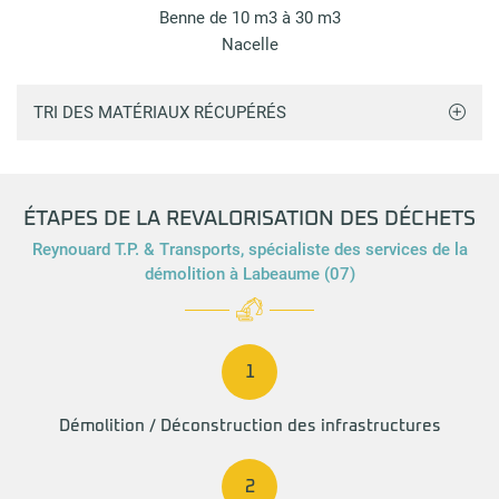
Benne de 10 m3 à 30 m3
Nacelle
Accueil
TRI DES MATÉRIAUX RÉCUPÉRÉS
ent & Assainissement
Une question
ravaux publics
04 75 93 92 
ÉTAPES DE LA REVALORISATION DES DÉCHETS
gement Extérieur
Reynouard T.P. & Transports, spécialiste des services de la
démolition à Labeaume (07)
ion & Revalorisation
broussaillage
1
Restez inform
cation engins
Démolition / Déconstruction
des infrastructures
INSCRIPTION NEWS
Actualités
2
Contact