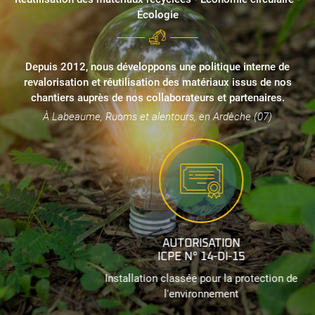
Écologie
Depuis 2012, nous développons une politique interne de
revalorisation et réutilisation des matériaux issus de nos
chantiers auprès de nos collaborateurs et partenaires.
À Labeaume, Ruoms et alentours, en Ardèche (07)
AUTORISATION
ICPE N° 14-DI-15
Installation classée pour la protection de
l'environnement