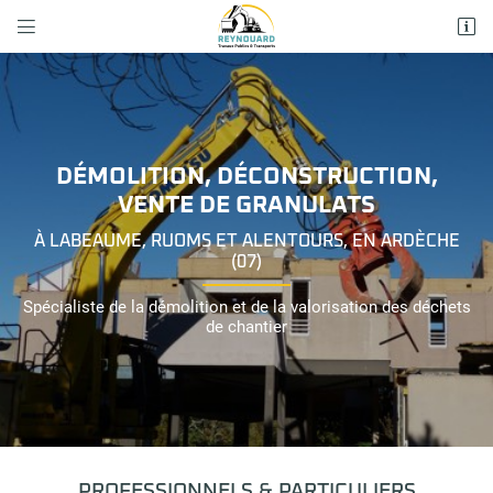


1428 Route de Chapias
07120 Labeaume
04 75 93 92 87
DÉMOLITION, DÉCONSTRUCTION,
VENTE DE GRANULATS
À LABEAUME, RUOMS ET ALENTOURS, EN ARDÈCHE
(07)
Spécialiste de la démolition et de la valorisation des déchets
de chantier
Adresse email de réception

En cochant cette case, vous consentez à recevoir nos propositions
commerciales à l'adresse email indiqué ci-dessus. Vous pouvez vous
désinscrire à tout moment en utilisant
le formulaire de désinscription
.
INSCRIPTION
PROFESSIONNELS & PARTICULIERS