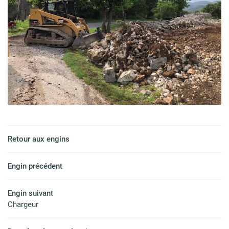
Accueil
ent & Assainissement
Une question
Retour aux engins
ravaux publics
Engin précédent
04 75 93 92 
gement Extérieur
Engin suivant
Chargeur
ion & Revalorisation