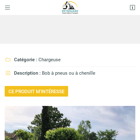


1428 Route de Chapias
07120 Labeaume
04 75 93 92 87
Catégorie :
Chargeuse

Description :
Bob à pneus ou à chenille

CE PRODUIT M'INTÉRESSE
Adresse email de réception

En cochant cette case, vous consentez à recevoir nos propositions
commerciales à l'adresse email indiqué ci-dessus. Vous pouvez vous
désinscrire à tout moment en utilisant
le formulaire de désinscription
.
INSCRIPTION