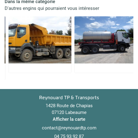
Dans la même catégorie
broussaillage
D'autres engins qui pourraient vous intéresser
Restez inform
cation engins
INSCRIPTION NEWS
Actualités
Contact
Reynouard TP & Transports
1428 Route de Chapias
07120 Labeaume
Afficher la carte
04 75 93 92 87