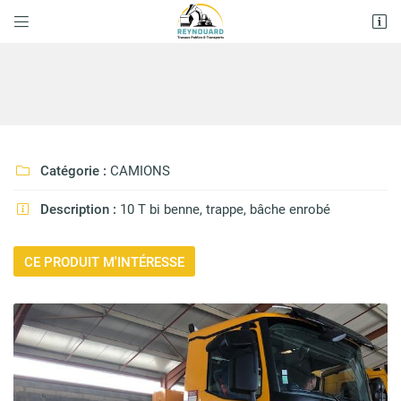


1428 Route de Chapias
07120 Labeaume
04 75 93 92 87
Catégorie :
CAMIONS

Description :
10 T bi benne, trappe, bâche enrobé

CE PRODUIT M'INTÉRESSE
Adresse email de réception

En cochant cette case, vous consentez à recevoir nos propositions
commerciales à l'adresse email indiqué ci-dessus. Vous pouvez vous
désinscrire à tout moment en utilisant
le formulaire de désinscription
.
INSCRIPTION