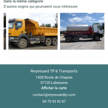
Dans la même catégorie
D'autres engins qui pourraient vous intéresser
Restez inform
cation engins
INSCRIPTION NEWS
Actualités
Contact
Reynouard TP & Transports
1428 Route de Chapias
07120 Labeaume
Afficher la carte
04 75 93 92 87